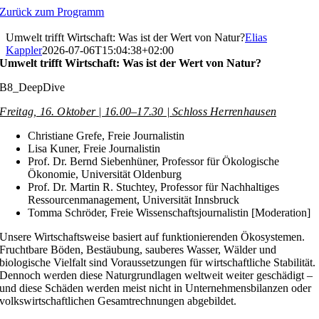
Zum
Zurück zum Programm
Inhalt
springen
Umwelt trifft Wirtschaft: Was ist der Wert von Natur?
Elias
Kappler
2026-07-06T15:04:38+02:00
Umwelt trifft Wirtschaft: Was ist der Wert von Natur?
B8_DeepDive
Freitag, 16. Oktober | 16.00–17.30 | Schloss Herrenhausen
Christiane Grefe, Freie Journalistin
Lisa Kuner, Freie Journalistin
Prof. Dr. Bernd Siebenhüner, Professor für Ökologische
Ökonomie, Universität Oldenburg
Prof. Dr. Martin R. Stuchtey, Professor für Nachhaltiges
Ressourcenmanagement, Universität Innsbruck
Tomma Schröder, Freie Wissenschaftsjournalistin [Moderation]
Unsere Wirtschaftsweise basiert auf funktionierenden Ökosystemen.
Fruchtbare Böden, Bestäubung, sauberes Wasser, Wälder und
biologische Vielfalt sind Voraussetzungen für wirtschaftliche Stabilität.
Dennoch werden diese Naturgrundlagen weltweit weiter geschädigt –
und diese Schäden werden meist nicht in Unternehmensbilanzen oder
volkswirtschaftlichen Gesamtrechnungen abgebildet.