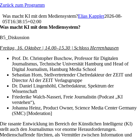
Zum
Zurück zum Programm
Inhalt
springen
Was macht KI mit dem Mediensystem?
Elias Kappler
2026-08-
05T16:38:15+02:00
Was macht KI mit dem Mediensystem?
B5_Diskussion
Freitag, 16. Oktober | 14.00–15.30 | Schloss Herrenhausen
Prof. Dr. Christopher Buschow, Professor für Digitalen
Journalismus, Technische Universität Hamburg und Head of
Digital Journalism, Hamburg Media School
Sebastian Horn, Stellvertretender Chefredakteur der ZEIT und
Director AI der ZEIT Verlagsgruppe
Dr. Daniel Lingenhöhl, Chefredakteur, Spektrum der
Wissenschaft
Friederike Walch-Nasseri, Freie Journalistin (Podcast „KI
verstehen“),
Johanna Heinz, Product Owner, Science Media Center Germany
(SMC) [Moderation]
Die rasante Entwicklung im Bereich der Künstlichen Intelligenz (KI)
stellt auch den Journalismus vor enorme Herausforderungen.
Medienschaffende fürchten, als Vermittler zwischen Information und