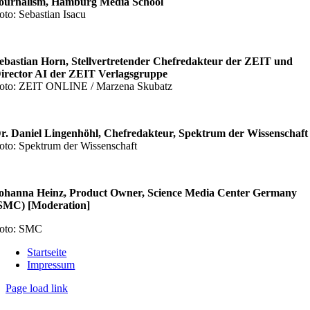
ournalism, Hamburg Media School
oto: Sebastian Isacu
ebastian Horn, Stellvertretender Chefredakteur der ZEIT und
irector AI der ZEIT Verlagsgruppe
oto: ZEIT ONLINE / Marzena Skubatz
r. Daniel Lingenhöhl, Chefredakteur, Spektrum der Wissenschaft
oto: Spektrum der Wissenschaft
ohanna Heinz, Product Owner, Science Media Center Germany
SMC) [Moderation]
oto: SMC
Startseite
Impressum
Page load link
Nach