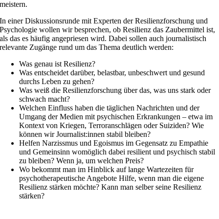
meistern.
In einer Diskussionsrunde mit Experten der Resilienzforschung und
Psychologie wollen wir besprechen, ob Resilienz das Zaubermittel ist,
als das es häufig angepriesen wird. Dabei sollen auch journalistisch
relevante Zugänge rund um das Thema deutlich werden:
Was genau ist Resilienz?
Was entscheidet darüber, belastbar, unbeschwert und gesund
durchs Leben zu gehen?
Was weiß die Resilienzforschung über das, was uns stark oder
schwach macht?
Welchen Einfluss haben die täglichen Nachrichten und der
Umgang der Medien mit psychischen Erkrankungen – etwa im
Kontext von Kriegen, Terroranschlägen oder Suiziden? Wie
können wir Journalist:innen stabil bleiben?
Helfen Narzissmus und Egoismus im Gegensatz zu Empathie
und Gemeinsinn womöglich dabei resilient und psychisch stabil
zu bleiben? Wenn ja, um welchen Preis?
Wo bekommt man im Hinblick auf lange Wartezeiten für
psychotherapeutische Angebote Hilfe, wenn man die eigene
Resilienz stärken möchte? Kann man selber seine Resilienz
stärken?