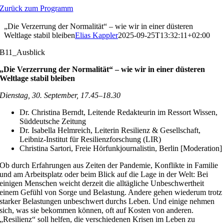
Zum
Zurück zum Programm
Inhalt
springen
„Die Verzerrung der Normalität“ – wie wir in einer düsteren
Weltlage stabil bleiben
Elias Kappler
2025-09-25T13:32:11+02:00
B11_Ausblick
„Die Verzerrung der Normalität“ – wie wir in einer düsteren
Weltlage stabil bleiben
Dienstag, 30. September, 17.45–18.30
Dr. Christina Berndt, Leitende Redakteurin im Ressort Wissen,
Süddeutsche Zeitung
Dr. Isabella Helmreich, Leiterin Resilienz & Gesellschaft,
Leibniz-Institut für Resilienzforschung (LIR)
Christina Sartori, Freie Hörfunkjournalistin, Berlin [Moderation]
Ob durch Erfahrungen aus Zeiten der Pandemie, Konflikte in Familie
und am Arbeitsplatz oder beim Blick auf die Lage in der Welt: Bei
einigen Menschen weicht derzeit die alltägliche Unbeschwertheit
einem Gefühl von Sorge und Belastung. Andere gehen wiederum trotz
starker Belastungen unbeschwert durchs Leben. Und einige nehmen
sich, was sie bekommen können, oft auf Kosten von anderen.
„Resilienz“ soll helfen, die verschiedenen Krisen im Leben zu