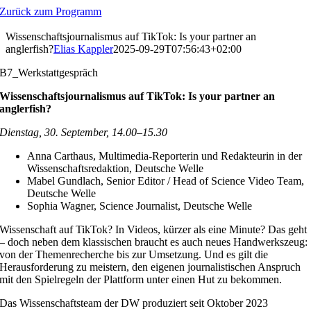
Zum
Zurück zum Programm
Inhalt
springen
Wissenschaftsjournalismus auf TikTok: Is your partner an
anglerfish?
Elias Kappler
2025-09-29T07:56:43+02:00
B7_Werkstattgespräch
Wissenschaftsjournalismus auf TikTok: Is your partner an
anglerfish?
Dienstag, 30. September, 14.00–15.30
Anna Carthaus, Multimedia-Reporterin und Redakteurin in der
Wissenschaftsredaktion, Deutsche Welle
Mabel Gundlach, Senior Editor / Head of Science Video Team,
Deutsche Welle
Sophia Wagner, Science Journalist, Deutsche Welle
Wissenschaft auf TikTok? In Videos, kürzer als eine Minute? Das geht
– doch neben dem klassischen braucht es auch neues Handwerkszeug:
von der Themenrecherche bis zur Umsetzung. Und es gilt die
Herausforderung zu meistern, den eigenen journalistischen Anspruch
mit den Spielregeln der Plattform unter einen Hut zu bekommen.
Das Wissenschaftsteam der DW produziert seit Oktober 2023